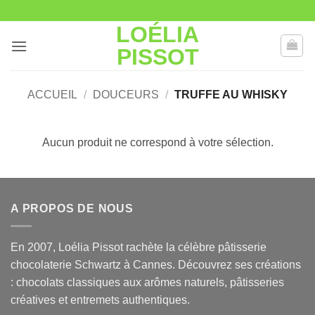
Passer
au
LOÉLIA
contenu
PISSOT
ACCUEIL
/
DOUCEURS
/
TRUFFE AU WHISKY
Aucun produit ne correspond à votre sélection.
A PROPOS DE NOUS
En 2007, Loélia Pissot rachète la célèbre pâtisserie
chocolaterie Schwartz à Cannes. Découvrez ses créations
: chocolats classiques aux arômes naturels, pâtisseries
créatives et entremets authentiques.