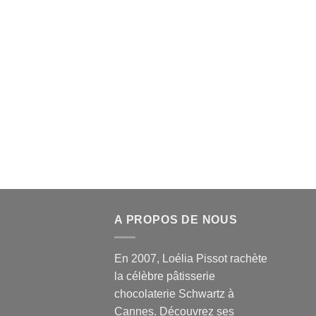
A PROPOS DE NOUS
En 2007, Loélia Pissot rachète
la célèbre pâtisserie
chocolaterie Schwartz à
Cannes. Découvrez ses