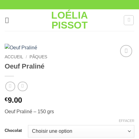
Passer
au
LOÉLIA
contenu
PISSOT
ACCUEIL
/
PÂQUES
Ajouter
Oeuf Praliné
à la liste
de
souhaits
9.00
€
Oeuf Praliné – 150 grs
EFFACER
Chocolat