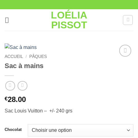
Passer
au
LOÉLIA
contenu
PISSOT
ACCUEIL
/
PÂQUES
Ajouter
Sac à mains
à la liste
de
souhaits
28.00
€
Sac Louis Vuitton – +/- 240 grs
Chocolat