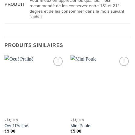
Pour mieux en apprécier les qualités, il est
PRODUIT
recommandé de les conserver entre 18° et 21°
degrés et de les consommer dans le mois suivant
l'achat.
PRODUITS SIMILAIRES
Ajouter
Ajouter
à la liste
à la liste
de
de
souhaits
souhaits
PÂQUES
PÂQUES
Oeuf Praliné
Mini Poule
€
9.00
€
5.00