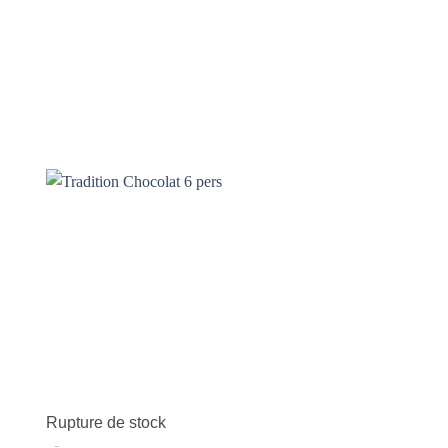
er
Ajouter
ste
à la liste
de
ts
souhaits
Rupture de stock
Rupture de stock