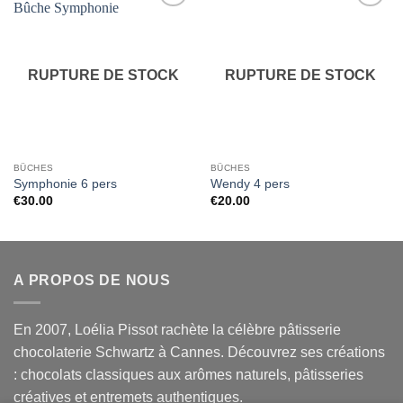
Ajouter
Ajouter
à la liste
à la liste
de
de
souhaits
souhaits
RUPTURE DE STOCK
RUPTURE DE STOCK
BÛCHES
BÛCHES
Symphonie 6 pers
Wendy 4 pers
€
30.00
€
20.00
A PROPOS DE NOUS
En 2007, Loélia Pissot rachète la célèbre pâtisserie
chocolaterie Schwartz à Cannes. Découvrez ses créations
: chocolats classiques aux arômes naturels, pâtisseries
créatives et entremets authentiques.