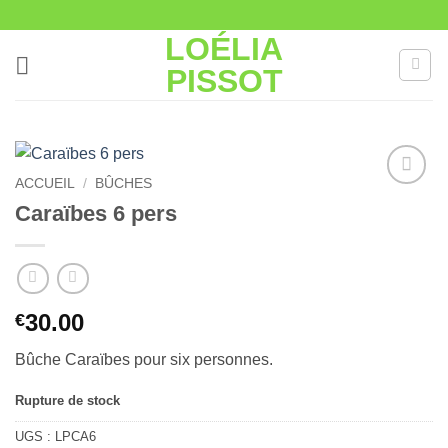
Passer
au
LOÉLIA
contenu
PISSOT
ACCUEIL
/
BÛCHES
Ajouter
Caraïbes 6 pers
à la liste
de
souhaits
30.00
€
Bûche Caraïbes pour six personnes.
Rupture de stock
UGS :
LPCA6