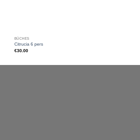
BÛCHES
BÛCHES
Citrucia 6 pers
Charlotte aux Marrons
€
30.00
€
20.00