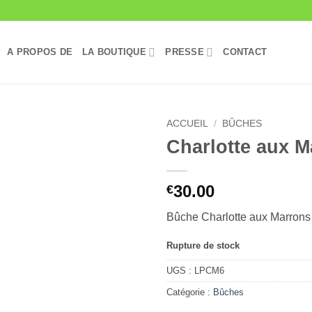
A PROPOS DE
LA BOUTIQUE
PRESSE
CONTACT
ACCUEIL
/
BÛCHES
Charlotte aux M
Ajouter
à la liste
de
30.00
€
souhaits
Bûche Charlotte aux Marrons 
Rupture de stock
UGS :
LPCM6
Catégorie :
Bûches