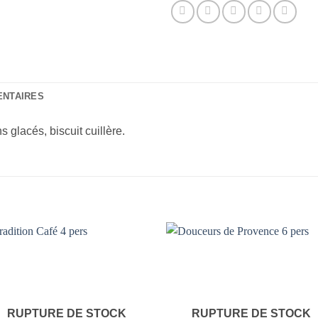
ENTAIRES
glacés, biscuit cuillère.
Ajouter
Ajout
à la liste
à la li
de
de
souhaits
souhai
RUPTURE DE STOCK
RUPTURE DE STOCK