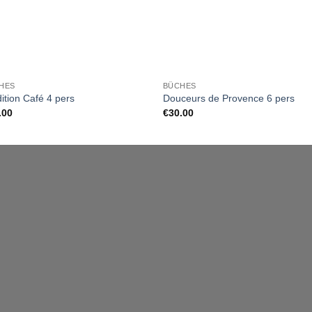
HES
BÛCHES
ition Café 4 pers
Douceurs de Provence 6 pers
.00
€
30.00