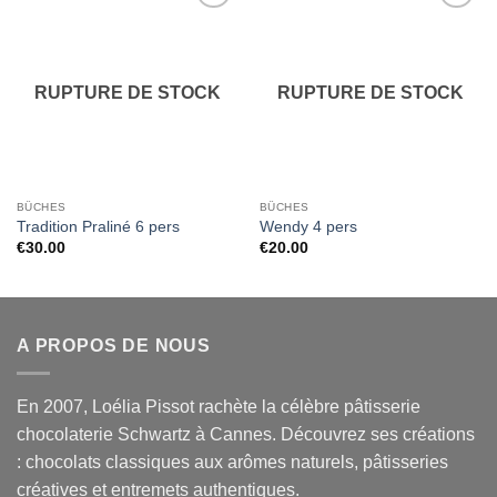
Ajouter
Ajouter
à la liste
à la liste
de
de
souhaits
souhaits
RUPTURE DE STOCK
RUPTURE DE STOCK
BÛCHES
BÛCHES
Tradition Praliné 6 pers
Wendy 4 pers
€
30.00
€
20.00
A PROPOS DE NOUS
En 2007, Loélia Pissot rachète la célèbre pâtisserie
chocolaterie Schwartz à Cannes. Découvrez ses créations
: chocolats classiques aux arômes naturels, pâtisseries
créatives et entremets authentiques.