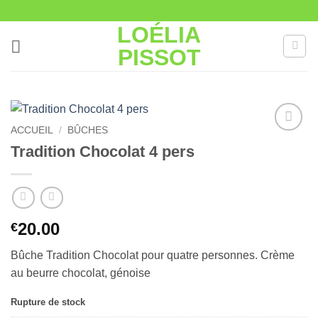
Passer
au
LOÉLIA
contenu
PISSOT
ACCUEIL
/
BÛCHES
Ajouter
Tradition Chocolat 4 pers
à la liste
de
souhaits
20.00
€
Bûche Tradition Chocolat pour quatre personnes. Crème
au beurre chocolat, génoise
Rupture de stock