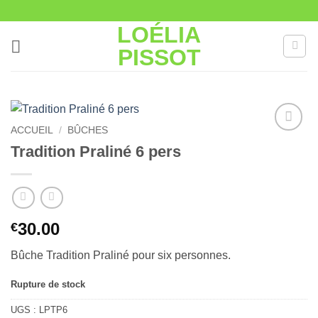
Passer
au
LOÉLIA
contenu
PISSOT
ACCUEIL
/
BÛCHES
Ajouter
Tradition Praliné 6 pers
à la liste
de
souhaits
30.00
€
Bûche Tradition Praliné pour six personnes.
Rupture de stock
UGS :
LPTP6