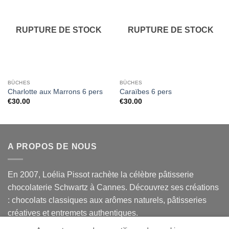
à la liste
à la liste
de
de
souhaits
souhaits
RUPTURE DE STOCK
RUPTURE DE STOCK
BÛCHES
BÛCHES
Charlotte aux Marrons 6 pers
Caraïbes 6 pers
€
30.00
€
30.00
A PROPOS DE NOUS
En 2007, Loélia Pissot rachète la célèbre pâtisserie
chocolaterie Schwartz à Cannes. Découvrez ses créations
: chocolats classiques aux arômes naturels, pâtisseries
créatives et entremets authentiques.