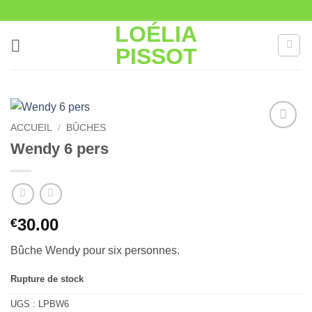
Passer
au
LOÉLIA
contenu
PISSOT
ACCUEIL
/
BÛCHES
Ajouter
Wendy 6 pers
à la liste
de
souhaits
30.00
€
Bûche Wendy pour six personnes.
Rupture de stock
UGS :
LPBW6