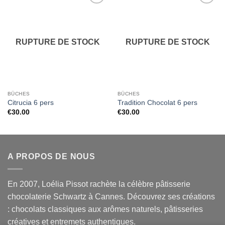
Ajouter
Ajouter
à la liste
à la liste
de
de
souhaits
souhaits
RUPTURE DE STOCK
RUPTURE DE STOCK
BÛCHES
BÛCHES
Citrucia 6 pers
Tradition Chocolat 6 pers
€
30.00
€
30.00
A PROPOS DE NOUS
En 2007, Loélia Pissot rachète la célèbre pâtisserie
chocolaterie Schwartz à Cannes. Découvrez ses créations
: chocolats classiques aux arômes naturels, pâtisseries
créatives et entremets authentiques.