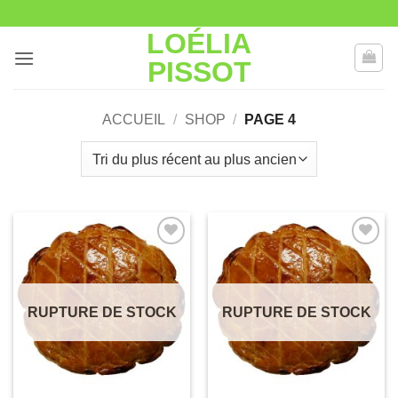
Passer
au
LOÉLIA
contenu
PISSOT
ACCUEIL
/
SHOP
/
PAGE 4
Ajouter
Ajouter
à la liste
à la liste
de
de
souhaits
souhaits
RUPTURE DE STOCK
RUPTURE DE STOCK