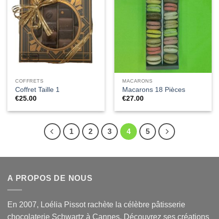
Ajouter
Ajouter
à la liste
à la liste
de
de
souhaits
souhaits
COFFRETS
MACARONS
Coffret Taille 1
Macarons 18 Pièces
€
25.00
€
27.00
1
2
3
4
5
A PROPOS DE NOUS
En 2007, Loélia Pissot rachète la célèbre pâtisserie
chocolaterie Schwartz à Cannes. Découvrez ses créations