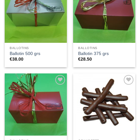
à la liste
à la liste
de
de
souhaits
souhaits
BALLOTINS
BALLOTINS
Ballotin 500 grs
Ballotin 375 grs
€
38.00
€
28.50
Ajouter
Ajouter
à la liste
à la liste
de
de
souhaits
souhaits