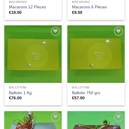
MACARONS
MACARONS
Macarons 12 Pièces
Macarons 6 Pièces
€
18.00
€
9.00
Ajouter
Ajouter
à la liste
à la liste
de
de
souhaits
souhaits
BALLOTINS
BALLOTINS
Ballotin 1 Kg
Ballotin 750 grs
€
76.00
€
57.00
Ajouter
Ajouter