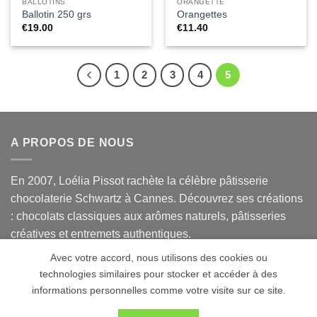
BALLOTINS
ORANGETTE
Ballotin 250 grs
Orangettes
€
19.00
€
11.40
1
2
3
4
5
A PROPOS DE NOUS
En 2007, Loélia Pissot rachète la célèbre pâtisserie
chocolaterie Schwartz à Cannes. Découvrez ses créations
: chocolats classiques aux arômes naturels, pâtisseries
créatives et entremets authentiques.
Avec votre accord, nous utilisons des cookies ou
technologies similaires pour stocker et accéder à des
Visa
Stripe
Cash
Credit
informations personnelles comme votre visite sur ce site.
On
Card
Concept, Design & Copyright 2020 - 2026 @
Loélia Pissot.
En
Delivery